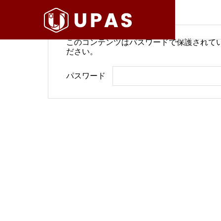
このコンテンツはパスワードで保護されて
ださい。
病院経営情報
病院経
パスワード
COMPANY
PHILOSO
理念
会社案内
BLOG
SERVICE
ブログ
事業内容
BackOffi
推進す
地域医療構想で回復期が包括
病院経
DX Suppo
期へ再編
今求め
バックオフィ
DXサポート