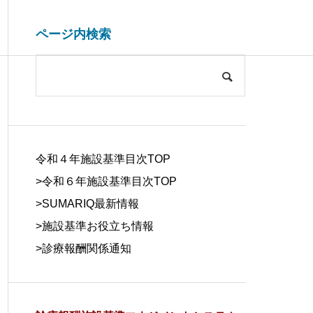
ページ内検索
システム開発関連
ブログ
COMPANY
会社概要
令和４年施設基準目次TOP
>令和６年施設基準目次TOP
>
SUMARIQ最新情報
>
施設基準お役立ち情報
SYSTEM
>
診療報酬関係通知
DUE DILIGE
施設基準を管理するシステム
医療事務の人
DEVELOPM
NCE
の役割と導入効果
する背景と解
ENT
デューデリジェ
ンス
システム開発