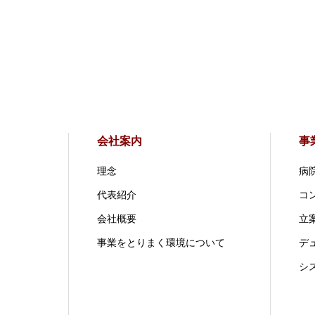
会社案内
事
理念
病
代表紹介
コ
会社概要
立案
事業をとりまく環境について
デ
シ