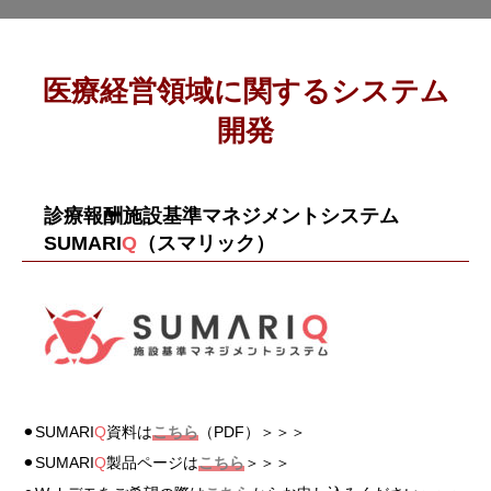
医療経営領域に関するシステム
開発
診療報酬施設基準マネジメントシステム
SUMARI
Q
（スマリック）
⚫︎SUMARI
Q
資料は
こちら
（PDF）＞＞＞
⚫︎SUMARI
Q
製品ページは
こちら
＞＞＞