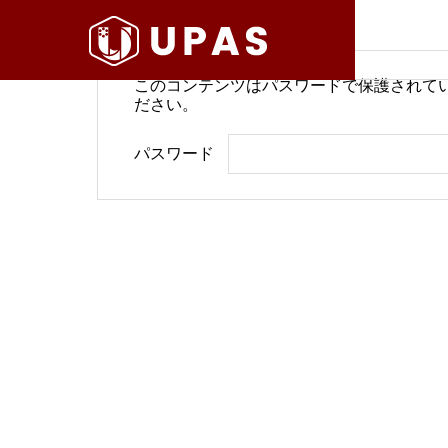
このコンテンツはパスワードで保護されて
ださい。
病院経営情報
病院経
パスワード
COMPANY
PHILOSO
理念
会社案内
BLOG
SERVICE
ブログ
事業内容
BackOffi
推進す
地域医療構想で回復期が包括
病院経
DX Suppo
期へ再編
今求め
バックオフィ
DXサポート