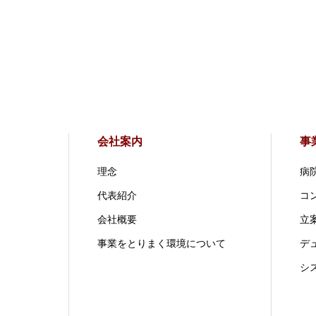
会社案内
事
理念
病
代表紹介
コ
会社概要
立案
事業をとりまく環境について
デ
シ