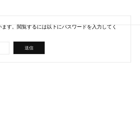
います。閲覧するには以下にパスワードを入力してく
営情報
病院経営情報
PHY
PROFILE
代表紹介
CONSULTIN
ce
G /
営を安定させるために
医療DXのメリットとは？病院
rt
SUPPORT
CREATING
られる取り組みとは
経営と医療現場にもたらす効
果を解説
ス
コンサルティン
立案 / 分析 / 作
グ / サポート
成