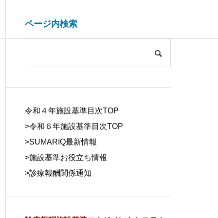
ページ内検索
システム開発関連
ブログ
COMPANY
会社概要
令和４年施設基準目次TOP
>令和６年施設基準目次TOP
>
SUMARIQ最新情報
>
施設基準お役立ち情報
SYSTEM
>
診療報酬関係通知
DUE DILIGE
施設基準を管理するシステム
医療事務の人
DEVELOPM
NCE
の役割と導入効果
する背景と解
ENT
デューデリジェ
ンス
システム開発