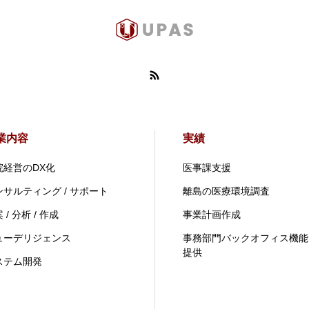
業内容
実績
院経営のDX化
医事課支援
ンサルティング / サポート
離島の医療環境調査
 / 分析 / 作成
事業計画作成
ューデリジェンス
事務部門バックオフィス機能
提供
ステム開発