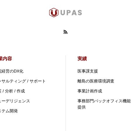
業内容
実績
院経営のDX化
医事課支援
ンサルティング / サポート
離島の医療環境調査
 / 分析 / 作成
事業計画作成
ューデリジェンス
事務部門バックオフィス機能
提供
ステム開発