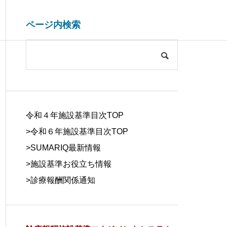
ページ内検索
システム開発関連
ブログ
COMPANY
会社概要
令和４年施設基準目次TOP
>令和６年施設基準目次TOP
>
SUMARIQ最新情報
>
施設基準お役立ち情報
SYSTEM
>
診療報酬関係通知
DUE DILIGE
施設基準を管理するシステム
医療事務の人
DEVELOPM
NCE
の役割と導入効果
する背景と解
ENT
デューデリジェ
ンス
システム開発