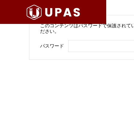
このコンテンツはパスワードで保護されて
ださい。
病院経営情報
病院経
パスワード
COMPANY
PHILOSO
理念
会社案内
BLOG
SERVICE
ブログ
事業内容
BackOffi
推進す
地域医療構想で回復期が包括
病院経
DX Suppo
期へ再編
今求め
バックオフィ
DXサポート