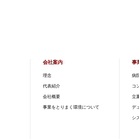
会社案内
事
理念
病
代表紹介
コ
会社概要
立案
事業をとりまく環境について
デ
シ