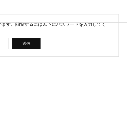
います。閲覧するには以下にパスワードを入力してく
営情報
病院経営情報
PHY
PROFILE
代表紹介
CONSULTIN
ce
G /
営を安定させるために
医療DXのメリットとは？病院
rt
SUPPORT
CREATING
られる取り組みとは
経営と医療現場にもたらす効
果を解説
ス
コンサルティン
立案 / 分析 / 作
グ / サポート
成