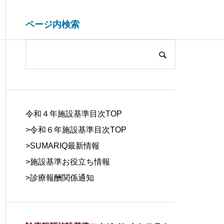
ページ内検索
システム開発関連
ブログ
COMPANY
会社概要
令和４年施設基準目次TOP
>令和６年施設基準目次TOP
>
SUMARIQ最新情報
>
施設基準お役立ち情報
SYSTEM
>
診療報酬関係通知
DUE DILIGE
施設基準を管理するシステム
医療事務の人
DEVELOPM
NCE
の役割と導入効果
する背景と解
ENT
デューデリジェ
ンス
システム開発