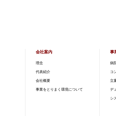
会社案内
事
理念
病
代表紹介
コ
会社概要
立案
事業をとりまく環境について
デ
シ