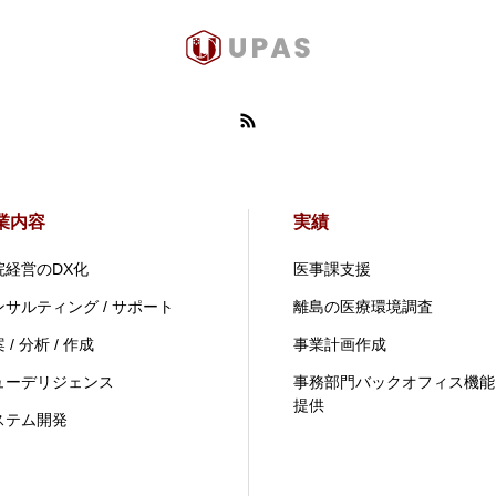
業内容
実績
院経営のDX化
医事課支援
ンサルティング / サポート
離島の医療環境調査
 / 分析 / 作成
事業計画作成
ューデリジェンス
事務部門バックオフィス機能
提供
ステム開発