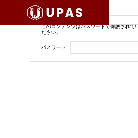
このコンテンツはパスワードで保護されて
ださい。
病院経営情報
病院経
パスワード
COMPANY
PHILOSO
理念
会社案内
BLOG
SERVICE
ブログ
事業内容
BackOffi
推進す
地域医療構想で回復期が包括
病院経
DX Suppo
期へ再編
今求め
バックオフィ
DXサポート