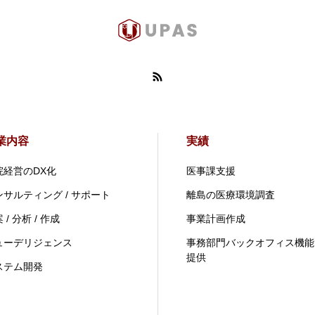
業内容
実績
院経営のDX化
医事課支援
ンサルティング / サポート
離島の医療環境調査
 / 分析 / 作成
事業計画作成
ューデリジェンス
事務部門バックオフィス機能
提供
ステム開発