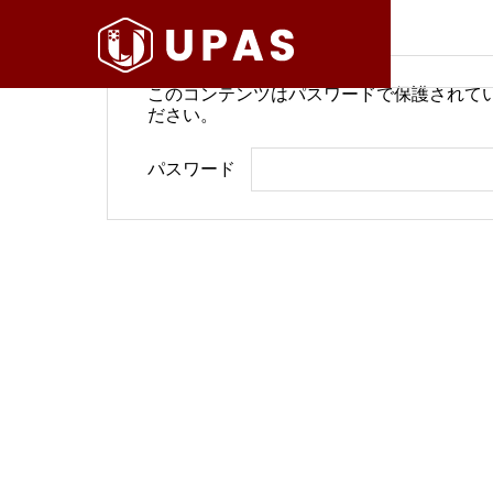
このコンテンツはパスワードで保護されて
ださい。
病院経営情報
病院経
パスワード
COMPANY
PHILOSO
理念
会社案内
BLOG
SERVICE
ブログ
事業内容
BackOffi
推進す
地域医療構想で回復期が包括
病院経
DX Suppo
期へ再編
今求め
バックオフィ
DXサポート