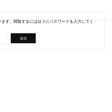
います。閲覧するには以下にパスワードを入力してく
営情報
病院経営情報
PHY
PROFILE
代表紹介
CONSULTIN
ce
G /
営を安定させるために
医療DXのメリットとは？病院
rt
SUPPORT
CREATING
られる取り組みとは
経営と医療現場にもたらす効
果を解説
ス
コンサルティン
立案 / 分析 / 作
グ / サポート
成