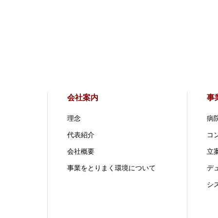
会社案内
事
理念
病
代表紹介
コ
会社概要
立案
事業をとりまく環境について
デ
シ