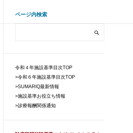
ページ内検索
システム開発関連
病院経営情報
COMPANY
会社概要
令和４年施設基準目次TOP
>令和６年施設基準目次TOP
>
SUMARIQ最新情報
>
施設基準お役立ち情報
SYSTEM
>
診療報酬関係通知
DUE DILIGE
施設基準を管理するシステム
医療事務の人
DEVELOPM
NCE
の役割と導入効果
する背景と解
ENT
デューデリジェ
ンス
システム開発