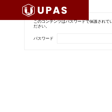
このコンテンツはパスワードで保護されて
ださい。
病院経営情報
病院経
パスワード
COMPANY
PHILOSO
理念
会社案内
BLOG
SERVICE
ブログ
事業内容
BackOffi
推進す
地域医療構想で回復期が包括
病院経
DX Suppo
期へ再編
今求め
バックオフィ
DXサポート