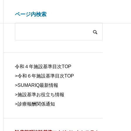
ページ内検索
システム開発関連
ブログ
COMPANY
会社概要
令和４年施設基準目次TOP
>令和６年施設基準目次TOP
>
SUMARIQ最新情報
>
施設基準お役立ち情報
SYSTEM
>
診療報酬関係通知
DUE DILIGE
施設基準を管理するシステム
医療事務の人
DEVELOPM
NCE
の役割と導入効果
する背景と解
ENT
デューデリジェ
ンス
システム開発