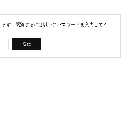
います。閲覧するには以下にパスワードを入力してく
営情報
病院経営情報
PHY
PROFILE
代表紹介
CONSULTIN
ce
G /
営を安定させるために
医療DXのメリットとは？病院
rt
SUPPORT
CREATING
られる取り組みとは
経営と医療現場にもたらす効
果を解説
ス
コンサルティン
立案 / 分析 / 作
グ / サポート
成