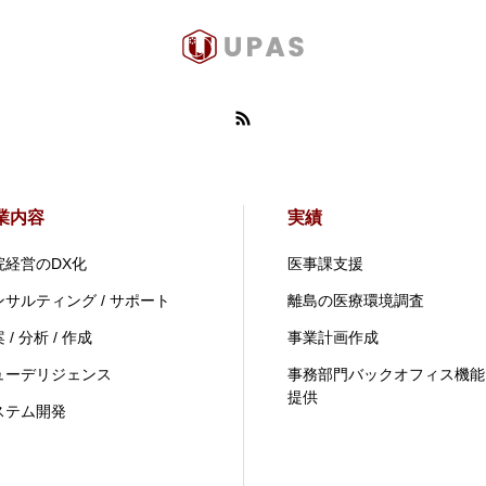
業内容
実績
院経営のDX化
医事課支援
ンサルティング / サポート
離島の医療環境調査
 / 分析 / 作成
事業計画作成
ューデリジェンス
事務部門バックオフィス機能
提供
ステム開発