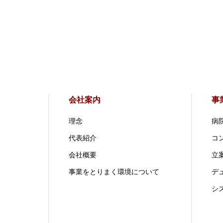
会社案内
事
理念
病
代表紹介
コ
会社概要
立案
事業をとりまく環境について
デ
シ