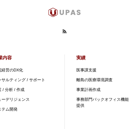
業内容
実績
院経営のDX化
医事課支援
ンサルティング / サポート
離島の医療環境調査
 / 分析 / 作成
事業計画作成
ューデリジェンス
事務部門バックオフィス機能
提供
ステム開発