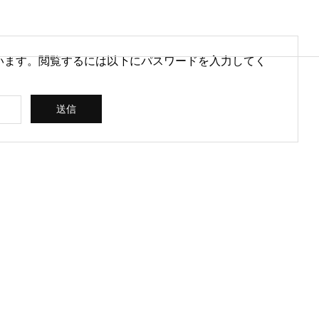
います。閲覧するには以下にパスワードを入力してく
営情報
病院経営情報
PHY
PROFILE
代表紹介
CONSULTIN
ce
G /
営を安定させるために
医療DXのメリットとは？病院
rt
SUPPORT
CREATING
られる取り組みとは
経営と医療現場にもたらす効
果を解説
ス
コンサルティン
立案 / 分析 / 作
グ / サポート
成