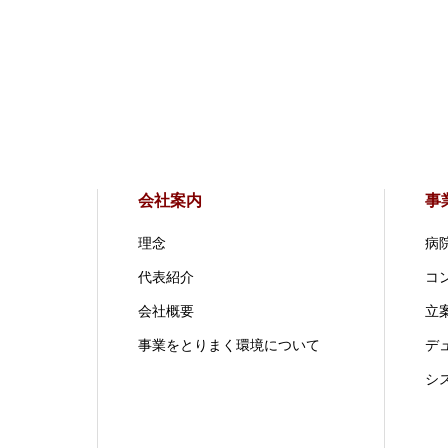
会社案内
事
理念
病
代表紹介
コ
会社概要
立案
事業をとりまく環境について
デ
シ