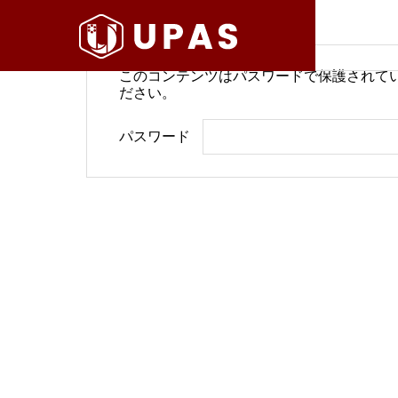
このコンテンツはパスワードで保護されて
ださい。
病院経営情報
病院経
パスワード
COMPANY
PHILOSO
理念
会社案内
BLOG
SERVICE
ブログ
事業内容
BackOffi
推進す
地域医療構想で回復期が包括
病院経
DX Suppo
期へ再編
今求め
バックオフィ
DXサポート