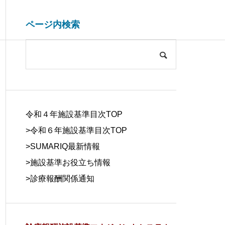
ページ内検索
システム開発関連
ブログ
COMPANY
会社概要
令和４年施設基準目次TOP
>令和６年施設基準目次TOP
>
SUMARIQ最新情報
>
施設基準お役立ち情報
SYSTEM
>
診療報酬関係通知
DUE DILIGE
施設基準を管理するシステム
医療事務の人
DEVELOPM
NCE
の役割と導入効果
する背景と解
ENT
デューデリジェ
ンス
システム開発