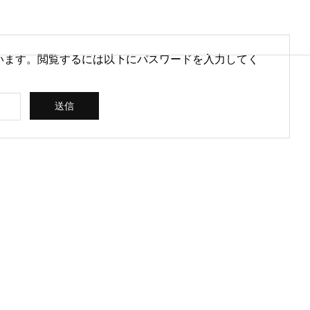
います。閲覧するには以下にパスワードを入力してく
営情報
病院経営情報
PHY
PROFILE
代表紹介
CONSULTIN
ce
G /
営を安定させるために
医療DXのメリットとは？病院
rt
SUPPORT
CREATING
られる取り組みとは
経営と医療現場にもたらす効
果を解説
ス
コンサルティン
立案 / 分析 / 作
グ / サポート
成