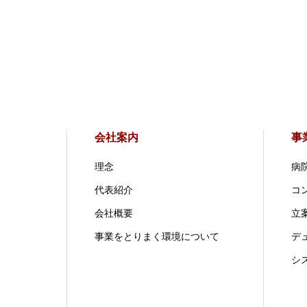
会社案内
事
理念
病
代表紹介
コ
会社概要
立案
事業をとりまく環境について
デ
シ