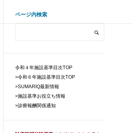
ページ内検索
システム開発関連
ブログ
COMPANY
会社概要
令和４年施設基準目次TOP
>令和６年施設基準目次TOP
>
SUMARIQ最新情報
>
施設基準お役立ち情報
SYSTEM
>
診療報酬関係通知
DUE DILIGE
施設基準を管理するシステム
医療事務の人
DEVELOPM
NCE
の役割と導入効果
する背景と解
ENT
デューデリジェ
ンス
システム開発