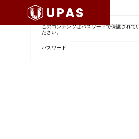
このコンテンツはパスワードで保護されて
ださい。
病院経営情報
病院経
パスワード
COMPANY
PHILOSO
理念
会社案内
BLOG
SERVICE
ブログ
事業内容
BackOffi
推進す
地域医療構想で回復期が包括
病院経
DX Suppo
期へ再編
今求め
バックオフィ
DXサポート