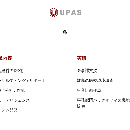
業内容
実績
院経営のDX化
医事課支援
ンサルティング / サポート
離島の医療環境調査
 / 分析 / 作成
事業計画作成
ューデリジェンス
事務部門バックオフィス機能
提供
ステム開発