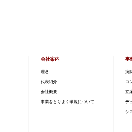
会社案内
事
理念
病
代表紹介
コ
会社概要
立案
事業をとりまく環境について
デ
シ