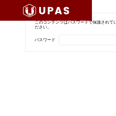
このコンテンツはパスワードで保護されて
ださい。
病院経営情報
病院経
パスワード
COMPANY
PHILOSO
理念
会社案内
BLOG
SERVICE
ブログ
事業内容
BackOffi
推進す
地域医療構想で回復期が包括
病院経
DX Suppo
期へ再編
今求め
バックオフィ
DXサポート