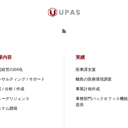
業内容
実績
院経営のDX化
医事課支援
ンサルティング / サポート
離島の医療環境調査
 / 分析 / 作成
事業計画作成
ューデリジェンス
事務部門バックオフィス機能
提供
ステム開発