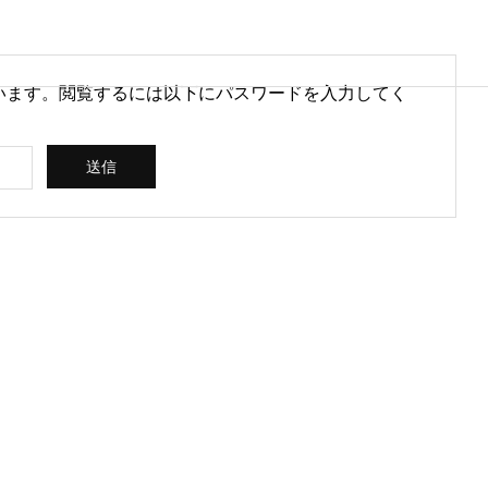
います。閲覧するには以下にパスワードを入力してく
営情報
病院経営情報
PHY
PROFILE
代表紹介
CONSULTIN
ce
G /
営を安定させるために
医療DXのメリットとは？病院
rt
SUPPORT
CREATING
られる取り組みとは
経営と医療現場にもたらす効
果を解説
ス
コンサルティン
立案 / 分析 / 作
グ / サポート
成