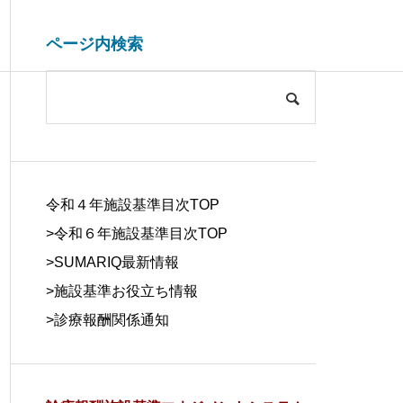
ページ内検索
システム開発関連
ブログ
COMPANY
会社概要
令和４年施設基準目次TOP
>令和６年施設基準目次TOP
>
SUMARIQ最新情報
>
施設基準お役立ち情報
SYSTEM
>
診療報酬関係通知
DUE DILIGE
施設基準を管理するシステム
医療事務の人
DEVELOPM
NCE
の役割と導入効果
する背景と解
ENT
デューデリジェ
ンス
システム開発