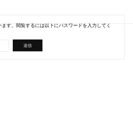
います。閲覧するには以下にパスワードを入力してく
営情報
病院経営情報
PHY
PROFILE
代表紹介
CONSULTIN
ce
G /
営を安定させるために
医療DXのメリットとは？病院
rt
SUPPORT
CREATING
られる取り組みとは
経営と医療現場にもたらす効
果を解説
ス
コンサルティン
立案 / 分析 / 作
グ / サポート
成