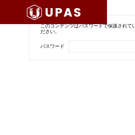
このコンテンツはパスワードで保護されて
ださい。
病院経営情報
病院経
パスワード
COMPANY
PHILOSO
理念
会社案内
BLOG
SERVICE
ブログ
事業内容
BackOffi
推進す
地域医療構想で回復期が包括
病院経
DX Suppo
期へ再編
今求め
バックオフィ
DXサポート