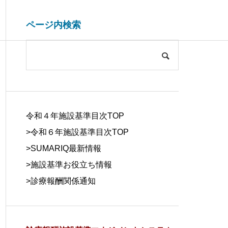
ページ内検索
システム開発関連
ブログ
COMPANY
会社概要
令和４年施設基準目次TOP
>令和６年施設基準目次TOP
>
SUMARIQ最新情報
>
施設基準お役立ち情報
SYSTEM
>
診療報酬関係通知
DUE DILIGE
施設基準を管理するシステム
医療事務の人
DEVELOPM
NCE
の役割と導入効果
する背景と解
ENT
デューデリジェ
ンス
システム開発