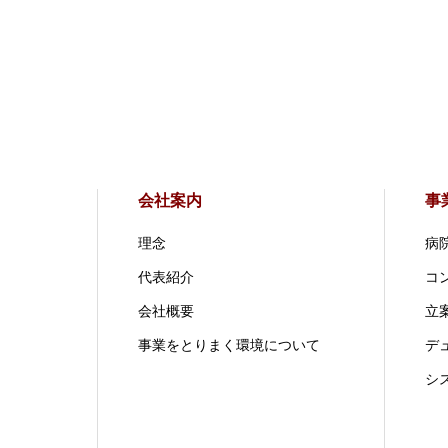
会社案内
事
理念
病
代表紹介
コ
会社概要
立案
事業をとりまく環境について
デ
シ