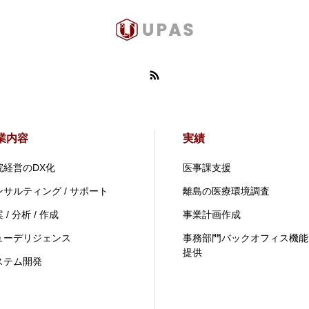
業内容
実績
院経営のDX化
医事課支援
ンサルティング / サポート
離島の医療環境調査
 / 分析 / 作成
事業計画作成
ューデリジェンス
事務部門バックオフィス機能
提供
ステム開発