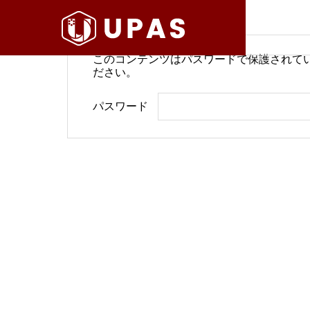
このコンテンツはパスワードで保護されて
ださい。
病院経営情報
病院経
パスワード
COMPANY
PHILOSO
理念
会社案内
BLOG
SERVICE
ブログ
事業内容
BackOffi
推進す
地域医療構想で回復期が包括
病院経
DX Suppo
期へ再編
今求め
バックオフィ
DXサポート