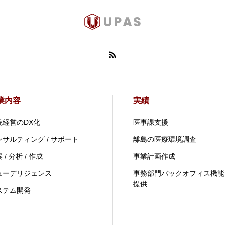
業内容
実績
院経営のDX化
医事課支援
ンサルティング / サポート
離島の医療環境調査
 / 分析 / 作成
事業計画作成
ューデリジェンス
事務部門バックオフィス機能
提供
ステム開発