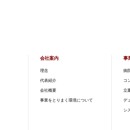
会社案内
事
理念
病
代表紹介
コ
会社概要
立案
事業をとりまく環境について
デ
シ