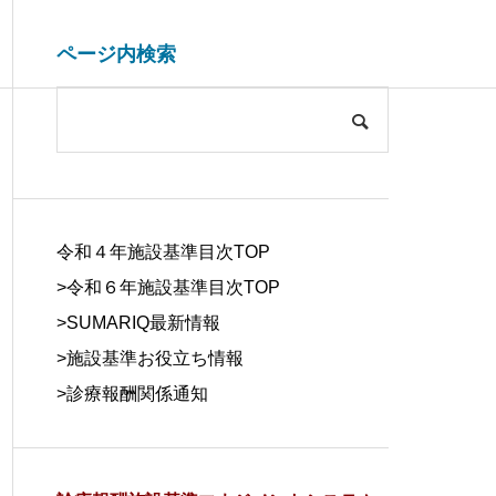
ページ内検索
システム開発関連
ブログ
COMPANY
会社概要
令和４年施設基準目次TOP
>令和６年施設基準目次TOP
>
SUMARIQ最新情報
>
施設基準お役立ち情報
SYSTEM
>
診療報酬関係通知
DUE DILIGE
施設基準を管理するシステム
医療事務の人
DEVELOPM
NCE
の役割と導入効果
する背景と解
ENT
デューデリジェ
ンス
システム開発