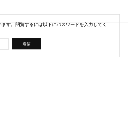
います。閲覧するには以下にパスワードを入力してく
営情報
病院経営情報
PHY
PROFILE
代表紹介
CONSULTIN
ce
G /
営を安定させるために
医療DXのメリットとは？病院
rt
SUPPORT
CREATING
られる取り組みとは
経営と医療現場にもたらす効
果を解説
ス
コンサルティン
立案 / 分析 / 作
グ / サポート
成