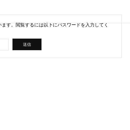
います。閲覧するには以下にパスワードを入力してく
営情報
病院経営情報
PHY
PROFILE
代表紹介
CONSULTIN
ce
G /
営を安定させるために
医療DXのメリットとは？病院
rt
SUPPORT
CREATING
られる取り組みとは
経営と医療現場にもたらす効
果を解説
ス
コンサルティン
立案 / 分析 / 作
グ / サポート
成