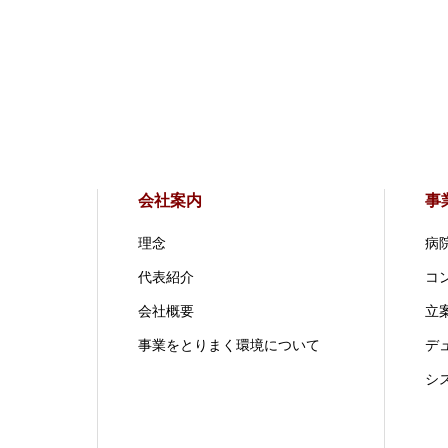
会社案内
事
理念
病
代表紹介
コ
会社概要
立案
事業をとりまく環境について
デ
シ