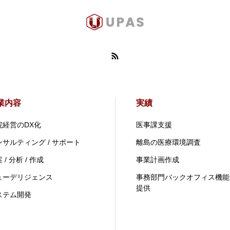
業内容
実績
院経営のDX化
医事課支援
ンサルティング / サポート
離島の医療環境調査
 / 分析 / 作成
事業計画作成
ューデリジェンス
事務部門バックオフィス機能
提供
ステム開発