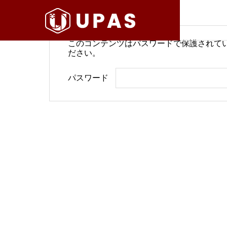
このコンテンツはパスワードで保護されて
ださい。
病院経営情報
病院経
パスワード
COMPANY
PHILOSO
理念
会社案内
BLOG
SERVICE
ブログ
事業内容
BackOffi
推進す
地域医療構想で回復期が包括
病院経
DX Suppo
期へ再編
今求め
バックオフィ
DXサポート