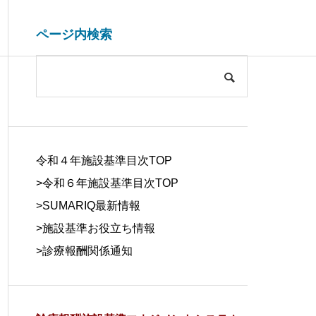
ページ内検索
システム開発関連
ブログ
COMPANY
会社概要
令和４年施設基準目次TOP
>令和６年施設基準目次TOP
>
SUMARIQ最新情報
>
施設基準お役立ち情報
SYSTEM
>
診療報酬関係通知
DUE DILIGE
施設基準を管理するシステム
医療事務の人
DEVELOPM
NCE
の役割と導入効果
する背景と解
ENT
デューデリジェ
ンス
システム開発