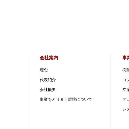
会社案内
事
理念
病
代表紹介
コ
会社概要
立案
事業をとりまく環境について
デ
シ