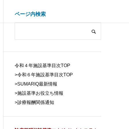
ページ内検索
システム開発関連
ブログ
COMPANY
会社概要
令和４年施設基準目次TOP
>令和６年施設基準目次TOP
>
SUMARIQ最新情報
>
施設基準お役立ち情報
SYSTEM
>
診療報酬関係通知
DUE DILIGE
施設基準を管理するシステム
医療事務の人
DEVELOPM
NCE
の役割と導入効果
する背景と解
ENT
デューデリジェ
ンス
システム開発