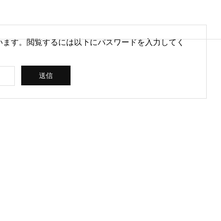
います。閲覧するには以下にパスワードを入力してく
営情報
病院経営情報
PHY
PROFILE
代表紹介
CONSULTIN
ce
G /
営を安定させるために
医療DXのメリットとは？病院
rt
SUPPORT
CREATING
られる取り組みとは
経営と医療現場にもたらす効
果を解説
ス
コンサルティン
立案 / 分析 / 作
グ / サポート
成