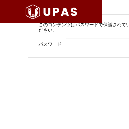
このコンテンツはパスワードで保護されて
ださい。
病院経営情報
病院経
パスワード
COMPANY
PHILOSO
理念
会社案内
BLOG
SERVICE
ブログ
事業内容
BackOffi
推進す
地域医療構想で回復期が包括
病院経
DX Suppo
期へ再編
今求め
バックオフィ
DXサポート