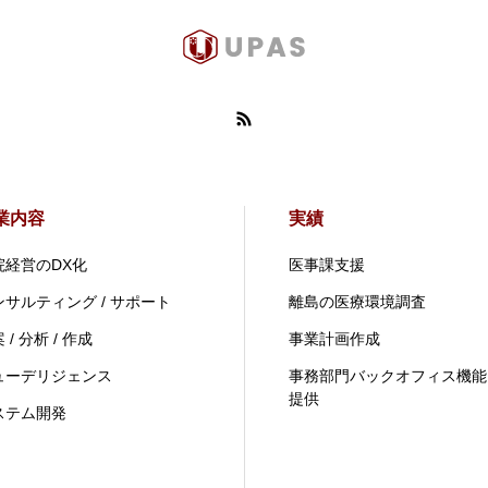
業内容
実績
院経営のDX化
医事課支援
ンサルティング / サポート
離島の医療環境調査
 / 分析 / 作成
事業計画作成
ューデリジェンス
事務部門バックオフィス機能
提供
ステム開発