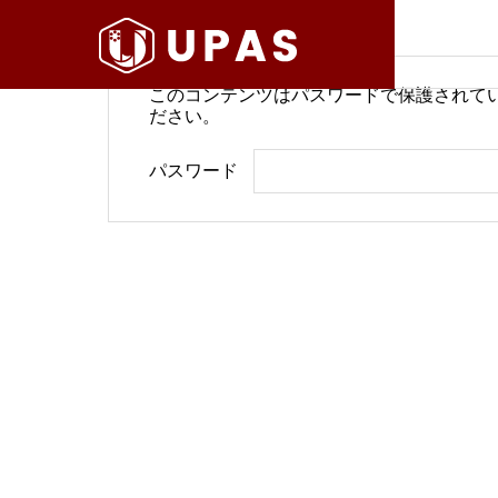
このコンテンツはパスワードで保護されて
ださい。
病院経営情報
病院経
パスワード
COMPANY
PHILOSO
理念
会社案内
BLOG
SERVICE
ブログ
事業内容
BackOffi
推進す
地域医療構想で回復期が包括
病院経
DX Suppo
期へ再編
今求め
バックオフィ
DXサポート