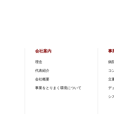
会社案内
事
理念
病
代表紹介
コ
会社概要
立案
事業をとりまく環境について
デ
シ