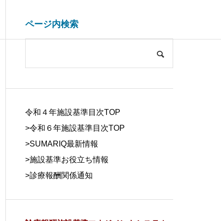
ページ内検索
システム開発関連
ブログ
COMPANY
会社概要
令和４年施設基準目次TOP
>令和６年施設基準目次TOP
>
SUMARIQ最新情報
>
施設基準お役立ち情報
SYSTEM
>
診療報酬関係通知
DUE DILIGE
施設基準を管理するシステム
医療事務の人
DEVELOPM
NCE
の役割と導入効果
する背景と解
ENT
デューデリジェ
ンス
システム開発