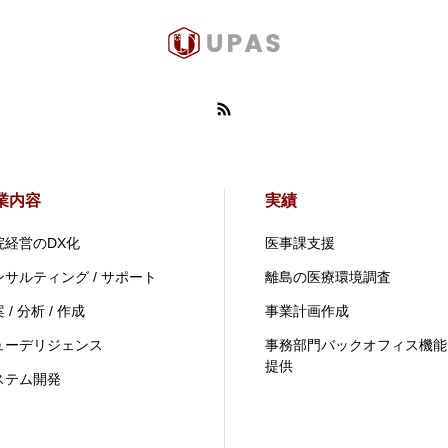
業内容
実績
院経営のDX化
医事課支援
ンサルティング / サポート
離島の医療環境調査
 / 分析 / 作成
事業計画作成
ューデリジェンス
事務部門バックオフィス機能
提供
ステム開発