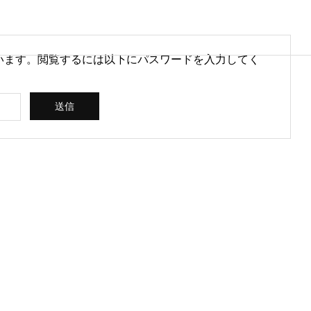
います。閲覧するには以下にパスワードを入力してく
営情報
病院経営情報
PHY
PROFILE
代表紹介
CONSULTIN
ce
G /
営を安定させるために
医療DXのメリットとは？病院
rt
SUPPORT
CREATING
られる取り組みとは
経営と医療現場にもたらす効
果を解説
ス
コンサルティン
立案 / 分析 / 作
グ / サポート
成