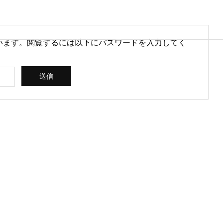
います。閲覧するには以下にパスワードを入力してく
営情報
病院経営情報
PHY
PROFILE
代表紹介
CONSULTIN
ce
G /
営を安定させるために
医療DXのメリットとは？病院
rt
SUPPORT
CREATING
られる取り組みとは
経営と医療現場にもたらす効
果を解説
ス
コンサルティン
立案 / 分析 / 作
グ / サポート
成