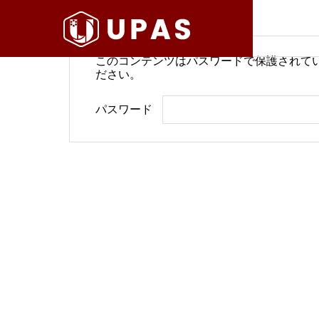
このコンテンツはパスワードで保護されて
ださい。
病院経営情報
病院経
パスワード
COMPANY
PHILOSO
理念
会社案内
BLOG
SERVICE
ブログ
事業内容
BackOffi
推進す
地域医療構想で回復期が包括
病院経
DX Suppo
期へ再編
今求め
バックオフィ
DXサポート