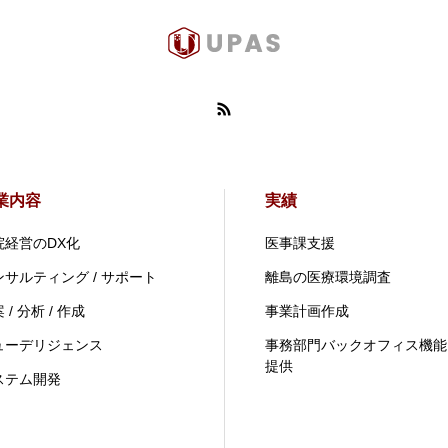
業内容
実績
院経営のDX化
医事課支援
ンサルティング / サポート
離島の医療環境調査
 / 分析 / 作成
事業計画作成
ューデリジェンス
事務部門バックオフィス機能
提供
ステム開発