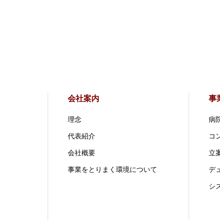
会社案内
事
理念
病
代表紹介
コ
会社概要
立案
事業をとりまく環境について
デ
シ