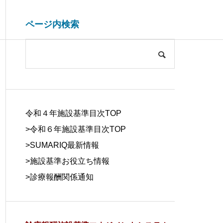
ページ内検索
システム開発関連
ブログ
COMPANY
会社概要
令和４年施設基準目次TOP
>令和６年施設基準目次TOP
>
SUMARIQ最新情報
>
施設基準お役立ち情報
SYSTEM
>
診療報酬関係通知
DUE DILIGE
施設基準を管理するシステム
医療事務の人
DEVELOPM
NCE
の役割と導入効果
する背景と解
ENT
デューデリジェ
ンス
システム開発