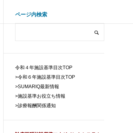
ページ内検索
システム開発関連
病院経営情報
COMPANY
会社概要
令和４年施設基準目次TOP
>令和６年施設基準目次TOP
>
SUMARIQ最新情報
>
施設基準お役立ち情報
SYSTEM
>
診療報酬関係通知
DUE DILIGE
施設基準を管理するシステム
医療事務の人
DEVELOPM
NCE
の役割と導入効果
する背景と解
ENT
デューデリジェ
ンス
システム開発