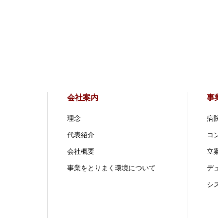
会社案内
事
理念
病
代表紹介
コ
会社概要
立案
事業をとりまく環境について
デ
シ