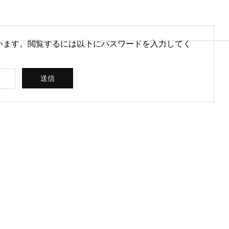
います。閲覧するには以下にパスワードを入力してく
営情報
病院経営情報
PHY
PROFILE
代表紹介
CONSULTIN
ce
G /
営を安定させるために
医療DXのメリットとは？病院
rt
SUPPORT
CREATING
られる取り組みとは
経営と医療現場にもたらす効
果を解説
ス
コンサルティン
立案 / 分析 / 作
グ / サポート
成