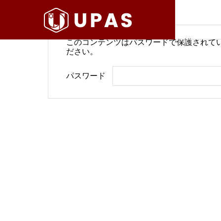
このコンテンツはパスワードで保護されて
ださい。
病院経営情報
病院経
パスワード
COMPANY
PHILOSO
理念
会社案内
BLOG
SERVICE
ブログ
事業内容
BackOffi
推進す
地域医療構想で回復期が包括
病院経
DX Suppo
期へ再編
今求め
バックオフィ
DXサポート