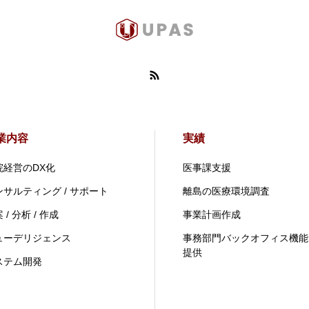
業内容
実績
院経営のDX化
医事課支援
ンサルティング / サポート
離島の医療環境調査
 / 分析 / 作成
事業計画作成
ューデリジェンス
事務部門バックオフィス機能
提供
ステム開発