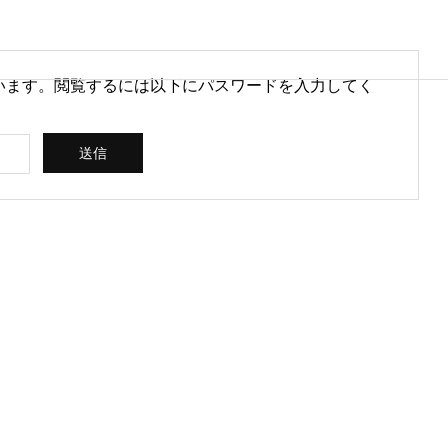
います。閲覧するには以下にパスワードを入力してく
営情報
病院経営情報
PHY
PROFILE
代表紹介
CONSULTIN
ce
G /
営を安定させるために
医療DXのメリットとは？病院
rt
SUPPORT
CREATING
られる取り組みとは
経営と医療現場にもたらす効
果を解説
ス
コンサルティン
立案 / 分析 / 作
グ / サポート
成