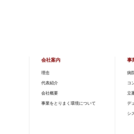
会社案内
事
理念
病
代表紹介
コ
会社概要
立案
事業をとりまく環境について
デ
シ