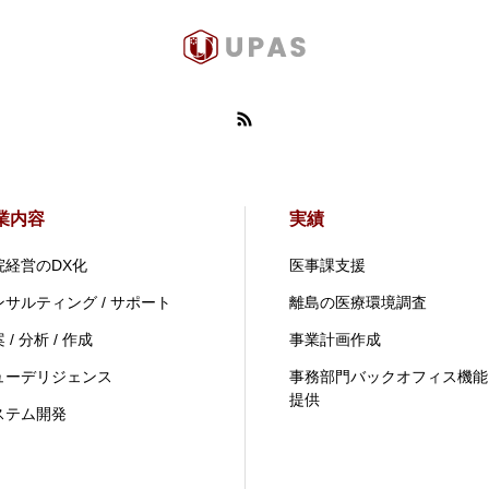
業内容
実績
院経営のDX化
医事課支援
ンサルティング / サポート
離島の医療環境調査
 / 分析 / 作成
事業計画作成
ューデリジェンス
事務部門バックオフィス機能
提供
ステム開発