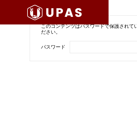
このコンテンツはパスワードで保護されて
ださい。
病院経営情報
病院経
パスワード
COMPANY
PHILOSO
理念
会社案内
BLOG
SERVICE
ブログ
事業内容
BackOffi
推進す
地域医療構想で回復期が包括
病院経
DX Suppo
期へ再編
今求め
バックオフィ
DXサポート