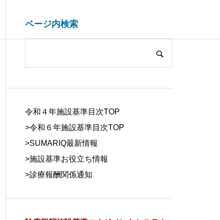
ページ内検索
システム開発関連
ブログ
COMPANY
会社概要
令和４年施設基準目次TOP
>令和６年施設基準目次TOP
>
SUMARIQ最新情報
>
施設基準お役立ち情報
SYSTEM
>
診療報酬関係通知
DUE DILIGE
施設基準を管理するシステム
医療事務の人
DEVELOPM
NCE
の役割と導入効果
する背景と解
ENT
デューデリジェ
ンス
システム開発