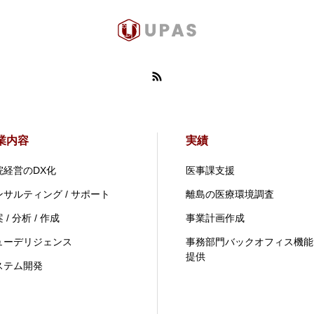
業内容
実績
院経営のDX化
医事課支援
ンサルティング / サポート
離島の医療環境調査
 / 分析 / 作成
事業計画作成
ューデリジェンス
事務部門バックオフィス機能
提供
ステム開発