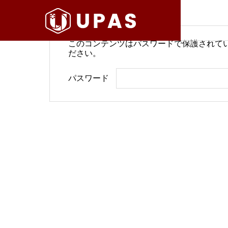
このコンテンツはパスワードで保護されて
ださい。
病院経営情報
病院経
パスワード
COMPANY
PHILOSO
理念
会社案内
BLOG
SERVICE
ブログ
事業内容
BackOffi
推進す
地域医療構想で回復期が包括
病院経
DX Suppo
期へ再編
今求め
バックオフィ
DXサポート