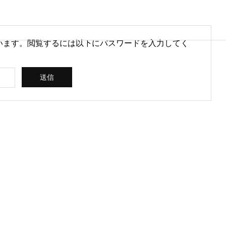
います。閲覧するには以下にパスワードを入力してく
営情報
病院経営情報
PHY
PROFILE
代表紹介
CONSULTIN
ce
G /
営を安定させるために
医療DXのメリットとは？病院
rt
SUPPORT
CREATING
られる取り組みとは
経営と医療現場にもたらす効
果を解説
ス
コンサルティン
立案 / 分析 / 作
グ / サポート
成