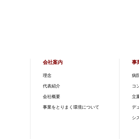
会社案内
事
理念
病
代表紹介
コ
会社概要
立案
事業をとりまく環境について
デ
シ