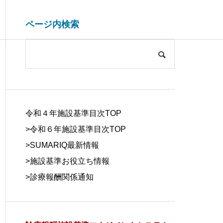
ページ内検索
システム開発関連
ブログ
COMPANY
会社概要
令和４年施設基準目次TOP
>令和６年施設基準目次TOP
>
SUMARIQ最新情報
>
施設基準お役立ち情報
SYSTEM
>
診療報酬関係通知
DUE DILIGE
施設基準を管理するシステム
医療事務の人
DEVELOPM
NCE
の役割と導入効果
する背景と解
ENT
デューデリジェ
ンス
システム開発