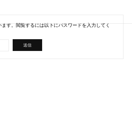
います。閲覧するには以下にパスワードを入力してく
営情報
病院経営情報
PHY
PROFILE
代表紹介
CONSULTIN
ce
G /
営を安定させるために
医療DXのメリットとは？病院
rt
SUPPORT
CREATING
られる取り組みとは
経営と医療現場にもたらす効
果を解説
ス
コンサルティン
立案 / 分析 / 作
グ / サポート
成