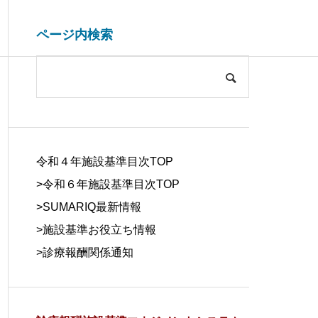
ページ内検索
システム開発関連
ブログ
COMPANY
会社概要
令和４年施設基準目次TOP
>令和６年施設基準目次TOP
>
SUMARIQ最新情報
>
施設基準お役立ち情報
SYSTEM
>
診療報酬関係通知
DUE DILIGE
施設基準を管理するシステム
医療事務の人
DEVELOPM
NCE
の役割と導入効果
する背景と解
ENT
デューデリジェ
ンス
システム開発