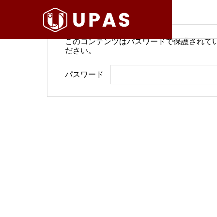
このコンテンツはパスワードで保護されて
ださい。
病院経営情報
病院経
パスワード
COMPANY
PHILOSO
理念
会社案内
BLOG
SERVICE
ブログ
事業内容
BackOffi
推進す
地域医療構想で回復期が包括
病院経
DX Suppo
期へ再編
今求め
バックオフィ
DXサポート