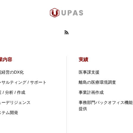
業内容
実績
院経営のDX化
医事課支援
ンサルティング / サポート
離島の医療環境調査
 / 分析 / 作成
事業計画作成
ューデリジェンス
事務部門バックオフィス機能
提供
ステム開発