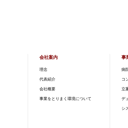
会社案内
事
理念
病
代表紹介
コ
会社概要
立案
事業をとりまく環境について
デ
シ