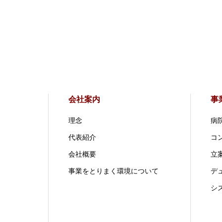
会社案内
事
理念
病
代表紹介
コ
会社概要
立案
事業をとりまく環境について
デ
シ