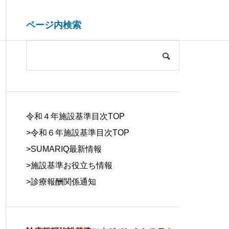
ページ内検索
システム開発関連
ブログ
COMPANY
会社概要
令和４年施設基準目次TOP
>令和６年施設基準目次TOP
>
SUMARIQ最新情報
>
施設基準お役立ち情報
SYSTEM
>
診療報酬関係通知
DUE DILIGE
施設基準を管理するシステム
医療事務の人
DEVELOPM
NCE
の役割と導入効果
する背景と解
ENT
デューデリジェ
ンス
システム開発