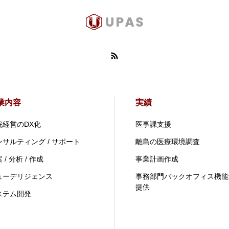
業内容
実績
院経営のDX化
医事課支援
ンサルティング / サポート
離島の医療環境調査
 / 分析 / 作成
事業計画作成
ューデリジェンス
事務部門バックオフィス機能
提供
ステム開発