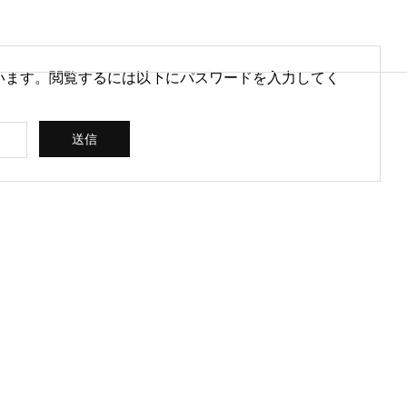
います。閲覧するには以下にパスワードを入力してく
営情報
病院経営情報
PHY
PROFILE
代表紹介
CONSULTIN
ce
G /
営を安定させるために
医療DXのメリットとは？病院
rt
SUPPORT
CREATING
られる取り組みとは
経営と医療現場にもたらす効
果を解説
ス
コンサルティン
立案 / 分析 / 作
グ / サポート
成