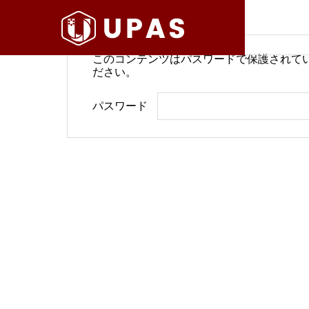
このコンテンツはパスワードで保護されて
ださい。
病院経営情報
病院経
パスワード
COMPANY
PHILOSO
理念
会社案内
BLOG
SERVICE
ブログ
事業内容
BackOffi
推進す
地域医療構想で回復期が包括
病院経
DX Suppo
期へ再編
今求め
バックオフィ
DXサポート