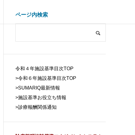
ページ内検索
システム開発関連
ブログ
COMPANY
会社概要
令和４年施設基準目次TOP
>令和６年施設基準目次TOP
>
SUMARIQ最新情報
>
施設基準お役立ち情報
SYSTEM
>
診療報酬関係通知
DUE DILIGE
施設基準を管理するシステム
医療事務の人
DEVELOPM
NCE
の役割と導入効果
する背景と解
ENT
デューデリジェ
ンス
システム開発