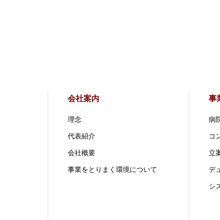
会社案内
事
理念
病
代表紹介
コ
会社概要
立案
事業をとりまく環境について
デ
シ