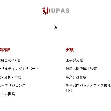
業内容
実績
院経営のDX化
医事課支援
ンサルティング / サポート
離島の医療環境調査
 / 分析 / 作成
事業計画作成
ューデリジェンス
事務部門バックオフィス機能
提供
ステム開発