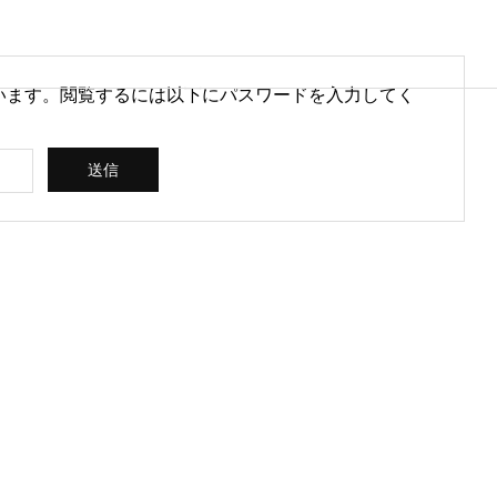
います。閲覧するには以下にパスワードを入力してく
営情報
病院経営情報
PHY
PROFILE
代表紹介
CONSULTIN
ce
G /
営を安定させるために
医療DXのメリットとは？病院
rt
SUPPORT
CREATING
られる取り組みとは
経営と医療現場にもたらす効
果を解説
ス
コンサルティン
立案 / 分析 / 作
グ / サポート
成