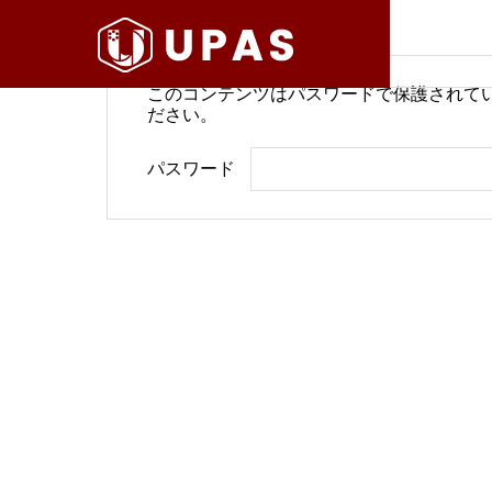
このコンテンツはパスワードで保護されて
ださい。
病院経営情報
病院経
パスワード
COMPANY
PHILOSO
理念
会社案内
BLOG
SERVICE
ブログ
事業内容
BackOffi
推進す
地域医療構想で回復期が包括
病院経
DX Suppo
期へ再編
今求め
バックオフィ
DXサポート