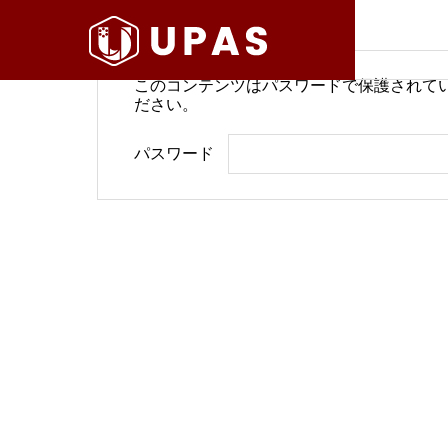
このコンテンツはパスワードで保護されて
ださい。
病院経営情報
病院経
パスワード
COMPANY
PHILOSO
理念
会社案内
BLOG
SERVICE
ブログ
事業内容
BackOffi
推進す
地域医療構想で回復期が包括
病院経
DX Suppo
期へ再編
今求め
バックオフィ
DXサポート