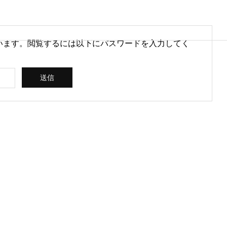
います。閲覧するには以下にパスワードを入力してく
営情報
病院経営情報
PHY
PROFILE
代表紹介
CONSULTIN
ce
G /
営を安定させるために
医療DXのメリットとは？病院
rt
SUPPORT
CREATING
られる取り組みとは
経営と医療現場にもたらす効
果を解説
ス
コンサルティン
立案 / 分析 / 作
グ / サポート
成