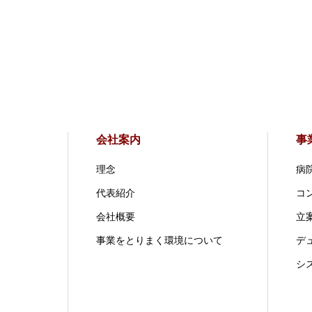
会社案内
事
理念
病
代表紹介
コ
会社概要
立案
事業をとりまく環境について
デ
シ