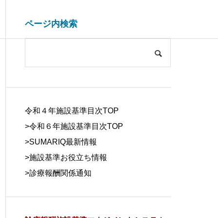
ページ内検索
システム開発関連
ブログ
COMPANY
会社概要
令和４年施設基準目次TOP
>令和６年施設基準目次TOP
>
SUMARIQ最新情報
>
施設基準お役立ち情報
SYSTEM
>
診療報酬関係通知
DUE DILIGE
施設基準を管理するシステム
医療事務の人
DEVELOPM
NCE
の役割と導入効果
する背景と解
ENT
デューデリジェ
ンス
システム開発