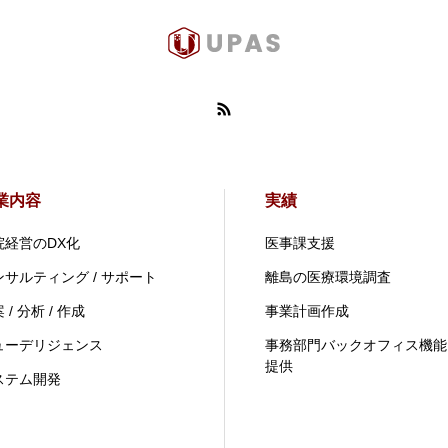
業内容
実績
院経営のDX化
医事課支援
ンサルティング / サポート
離島の医療環境調査
 / 分析 / 作成
事業計画作成
ューデリジェンス
事務部門バックオフィス機能
提供
ステム開発