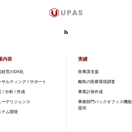
業内容
実績
院経営のDX化
医事課支援
ンサルティング / サポート
離島の医療環境調査
 / 分析 / 作成
事業計画作成
ューデリジェンス
事務部門バックオフィス機能
提供
ステム開発