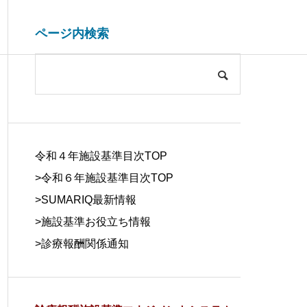
ページ内検索
システム開発関連
ブログ
COMPANY
会社概要
令和４年施設基準目次TOP
>令和６年施設基準目次TOP
>
SUMARIQ最新情報
>
施設基準お役立ち情報
SYSTEM
>
診療報酬関係通知
DUE DILIGE
施設基準を管理するシステム
医療事務の人
DEVELOPM
NCE
の役割と導入効果
する背景と解
ENT
デューデリジェ
ンス
システム開発