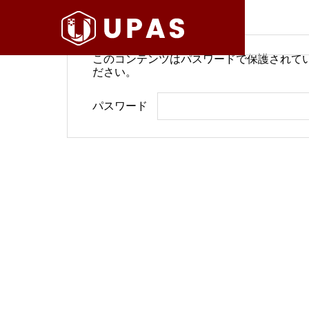
このコンテンツはパスワードで保護されて
ださい。
病院経営情報
病院経
パスワード
COMPANY
PHILOSO
理念
会社案内
BLOG
SERVICE
ブログ
事業内容
BackOffi
推進す
地域医療構想で回復期が包括
病院経
DX Suppo
期へ再編
今求め
バックオフィ
DXサポート