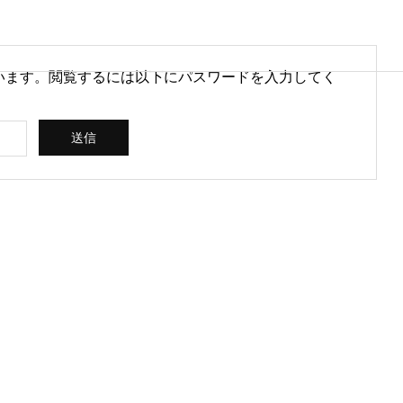
います。閲覧するには以下にパスワードを入力してく
営情報
病院経営情報
PHY
PROFILE
代表紹介
CONSULTIN
ce
G /
営を安定させるために
医療DXのメリットとは？病院
rt
SUPPORT
CREATING
られる取り組みとは
経営と医療現場にもたらす効
果を解説
ス
コンサルティン
立案 / 分析 / 作
グ / サポート
成