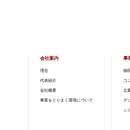
会社案内
事
理念
病
代表紹介
コ
会社概要
立案
事業をとりまく環境について
デ
シ