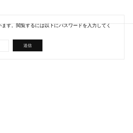
います。閲覧するには以下にパスワードを入力してく
営情報
病院経営情報
PHY
PROFILE
代表紹介
CONSULTIN
ce
G /
営を安定させるために
医療DXのメリットとは？病院
rt
SUPPORT
CREATING
られる取り組みとは
経営と医療現場にもたらす効
果を解説
ス
コンサルティン
立案 / 分析 / 作
グ / サポート
成