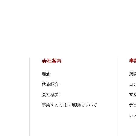
会社案内
事
理念
病
代表紹介
コ
会社概要
立案
事業をとりまく環境について
デ
シ