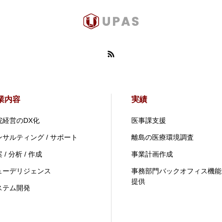
業内容
実績
院経営のDX化
医事課支援
ンサルティング / サポート
離島の医療環境調査
 / 分析 / 作成
事業計画作成
ューデリジェンス
事務部門バックオフィス機能
提供
ステム開発