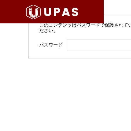
このコンテンツはパスワードで保護されて
ださい。
病院経営情報
病院経
パスワード
COMPANY
PHILOSO
理念
会社案内
BLOG
SERVICE
ブログ
事業内容
BackOffi
推進す
地域医療構想で回復期が包括
病院経
DX Suppo
期へ再編
今求め
バックオフィ
DXサポート