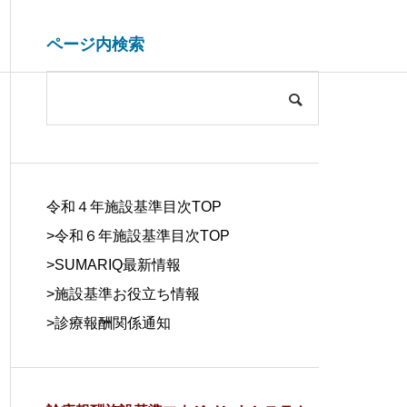
ページ内検索
システム開発関連
ブログ
COMPANY
会社概要
令和４年施設基準目次TOP
>令和６年施設基準目次TOP
>
SUMARIQ最新情報
>
施設基準お役立ち情報
SYSTEM
>
診療報酬関係通知
DUE DILIGE
施設基準を管理するシステム
医療事務の人
DEVELOPM
NCE
の役割と導入効果
する背景と解
ENT
デューデリジェ
ンス
システム開発