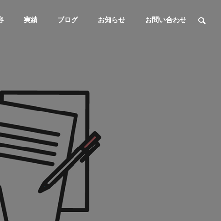
容
実績
ブログ
お知らせ
お問い合わせ
システム開発関連
ブログ
COMPANY
会社概要
SYSTEM
DUE DILIGE
施設基準を管理するシステム
医療事務の人
DEVELOPM
NCE
の役割と導入効果
する背景と解
ENT
デューデリジェ
ンス
システム開発