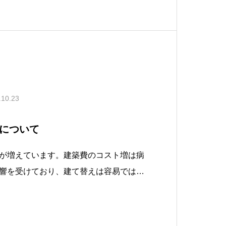
自院を取り巻くマーケットがどう変化し
.10.23
について
が増えています。建築費のコスト増は病
響を受けており、建て替えは容易ではあ
耐用年数、病院建て替えへの引当金がで
画は描けていますか？資金をどのように
ボリュームはどのくらいか割り出し、概