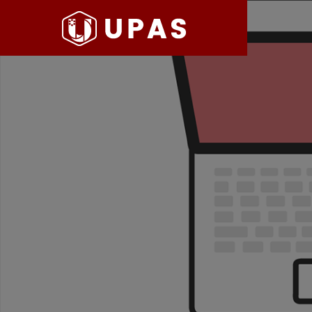
病院経営情報
病院経
COMPANY
PHILOSO
理念
会社案内
BLOG
SERVICE
ブログ
事業内容
BackOffi
推進す
地域医療構想で回復期が包括
病院経
DX Suppo
期へ再編
今求め
バックオフィ
DXサポート