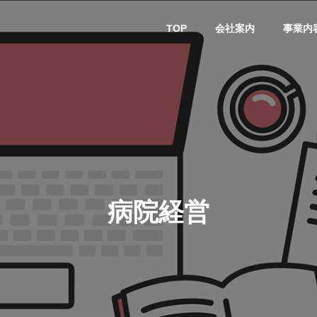
TOP
会社案内
事業内
営情報
病院経営情報
PHY
PROFILE
代表紹介
病院経営
CONSULTIN
ce
G /
営を安定させるために
医療DXのメリットとは？病院
rt
SUPPORT
CREATING
られる取り組みとは
経営と医療現場にもたらす効
果を解説
ス
コンサルティン
立案 / 分析 / 作
グ / サポート
成