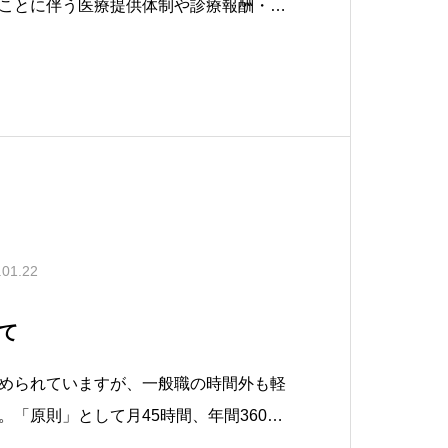
ことに伴う医療提供体制や診療報酬・病
見直し等が発表されています。新型コロ
染症法上の位置づけの変更に伴う新型コ
係る診療報酬上の臨時的な取扱いについ
.01.22
て
められていますが、一般職の時間外も軽
。「原則」として月45時間、年間360時
ません。もっとも例外はあります。臨時