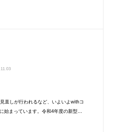
場合には、上記の時間を超えて働くとい
合意することで、例外的に上記時間を
.11.03
見直しが行われるなど、いよいよwithコ
に始まっています。令和4年度の新型コ
援事業では、1日1床あたりの上限額及び
、即応病床のような受け入れ態勢が大き