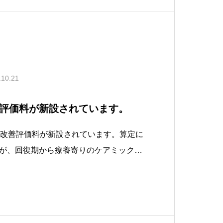
.10.21
評価料が新設されています。
遇改善評価料が新設されています。算定に
が、回復期から療養寄りのケアミックス
理加算の届出を行っていない場合が多
す。届出できる病院は上限の12,000円
しょうから、看護師確保がより厳しい状